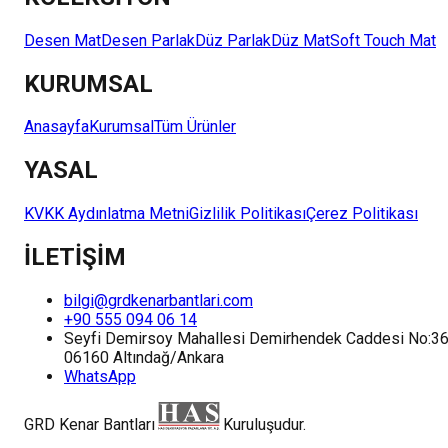
Desen Mat
Desen Parlak
Düz Parlak
Düz Mat
Soft Touch Mat
KURUMSAL
Anasayfa
Kurumsal
Tüm Ürünler
YASAL
KVKK Aydınlatma Metni
Gizlilik Politikası
Çerez Politikası
İLETİŞİM
bilgi@grdkenarbantlari.com
+90 555 094 06 14
Seyfi Demirsoy Mahallesi Demirhendek Caddesi No:3
06160 Altındağ/Ankara
WhatsApp
GRD Kenar Bantları
Kuruluşudur.