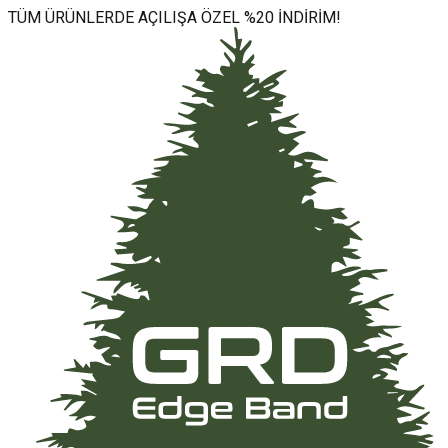
TÜM ÜRÜNLERDE AÇILIŞA ÖZEL %20 İNDİRİM!